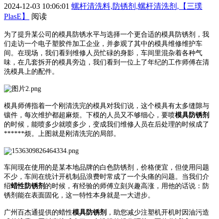
2024-12-03 10:06:01
螺杆清洗料,防锈剂,螺杆清洗剂,【三璞
PlasE】
阅读
为了提升某公司的模具防锈水平与选择一个更合适的模具防锈剂，我
们走访一个电子塑胶件加工企业，并参观了其中的模具维修维护车
间。在现场，我们看到维修人员忙碌的身影，车间里混杂着各种气
味，在几套拆开的模具旁边，我们看到一位上了年纪的工作师傅在清
洗模具上的配件。
模具师傅指着一个刚清洗完的模具对我们说，这个模具有太多缝隙与
镶件，每次维护都超麻烦。下模的人员又不够细心，要喷
模具防锈剂
的时候，能喷多少就喷多少，变成我们维修人员在后处理的时候成了
******烦。上图就是刚清洗完的局部。
车间现在使用的是某本地品牌的白色防锈剂，价格便宜，但使用问题
不少，车间在统计开机制品浪费时常成了一个头痛的问题。当我们介
绍
蜡性防锈剂
的时候，有经验的师傅立刻兴趣高涨，用他的话说：防
锈剂能在表面固化，这一特性本身就是一大进步。
广州百杰通提供的
蜡
性
模具防锈剂
，助您减少注塑机开机时因油污造