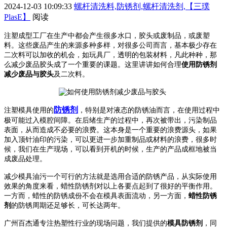
2024-12-03 10:09:33
螺杆清洗料,防锈剂,螺杆清洗剂,【三璞
PlasE】
阅读
注塑成型工厂在生产中都会产生很多水口，胶头或废制品，或废塑
料。这些废品产生的来源多种多样，对很多公司而言，基本极少存在
二次料可以加收的机会，如玩具厂，透明的包装材料，凡此种种，那
么减少废品胶头成了一个重要的课题。这里讲讲如何合理
使用防锈剂
减少废品与胶头
及二次料。
防锈剂
注塑模具使用的
，特别是对液态的防锈油而言，在使用过程中
极可能过入模腔间障。在后绪生产的过程中，再次被带出，污染制品
表面，从而造成不必要的浪费。这本身是一个重要的浪费源头，如果
加入
顶针油
印的污染，可以更进一步加重制品或材料的浪费，很多时
候，我们在生产现场，可以看到开机的时候，生产的产品成框地被当
成废品处理。
减少模具油污一个可行的方法就是选用合适的防锈产品，从实际使用
效果的角度来看，蜡性防锈剂对以上各要点起到了很好的平衡作用。
一方而，蜡性的防锈成份不会在模具表面流动，另一方面，
蜡性防锈
剂
的防锈周期还足够长，可长达两年。
广州百杰通专注热塑性行业的现场问题，我们提供的
模具
防锈剂
，同