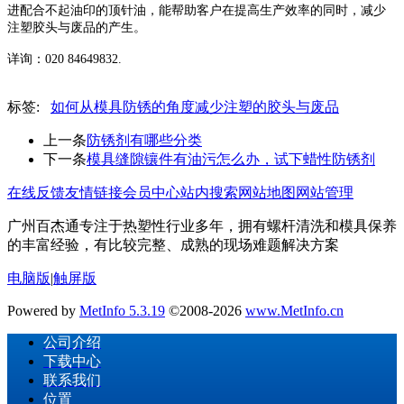
进配合不起油印的顶针油，能帮助客户在提高生产效率的同时，减少
注塑胶头与废品的产生。
详询：
020 84649832.
标签:
如何从模具防锈的角度减少注塑的胶头与废品
上一条
防锈剂有哪些分类
下一条
模具缝隙镶件有油污怎么办，试下蜡性防锈剂
在线反馈
友情链接
会员中心
站内搜索
网站地图
网站管理
广州百杰通专注于热塑性行业多年，拥有螺杆清洗和模具保养
的丰富经验，有比较完整、成熟的现场难题解决方案
电脑版
|
触屏版
Powered by
MetInfo 5.3.19
©2008-2026
www.MetInfo.cn
公司介绍
下载中心
联系我们
位置