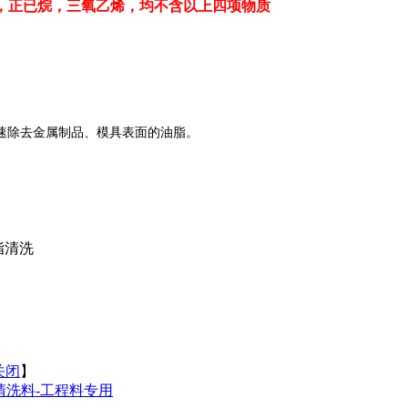
烷，正已烷，三氧乙烯，均不含以上四项物质
速除去金属制品、模具表面的油脂。
脂清洗
关闭
】
杆清洗料-工程料专用