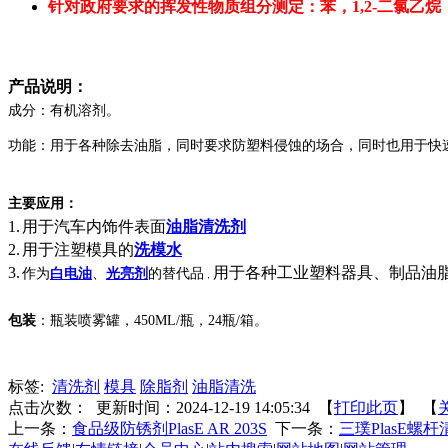
针对政府要求的挥发性物质组分测定：苯，1,2-二氯乙
产品说明：
成分：有机溶剂。
功能：用于各种除去油脂，同时要求防塑料侵蚀的场合，同时也用于快
主要应用：
1.
用于汽车内饰件表面
油脂清洗剂
2.
用于注塑模具的
洗模水
3.
用于各种工业塑料器具、制品油
作为
白电油
、
光亮剂
的替代品
，
包装
：瓶装喷雾罐，
450ML/
瓶，
24
瓶
/
箱。
标签:
清洗剂
模具
除脂剂
油脂清洗
点击次数：
更新时间：2024-12-19 14:05:34 【
打印此页
】 【
上一条：
食品级防锈剂PlasE AR 203S
下一条：
三璞PlasE螺