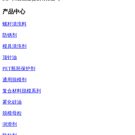
产品中心
螺杆清洗料
防锈剂
模具清洗剂
顶针油
PET瓶胚保护剂
通用脱模剂
复合材料脱模系列
雾化硅油
脱模母粒
润滑剂