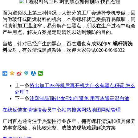
而为避免以上第三种情况，大部分的工厂会选择专机专做，因
为做玻纤或阻燃材料的机台，本身螺杆就已受损容易藏胶，同
时助剂加工温度窄，易分解产生黑点，所以在生产过程中就会
产生黑点。解决方案是定期清洗以达到预防的目的。
当然，针对已经产生的黑点，百杰通也有成熟的
PC螺杆清洗
料
应对，有效清洗黑点杂质，欢迎大家尝试
020-84649832
上一条
挤出加工PE停机后再开机为什么有黑点积碳 怎么
处理？
下一条
注塑制品顶针油污如何避免 用百杰通高温白油
在线反馈
友情链接
会员中心
站内搜索
网站地图
网站管理
广州百杰通专注于热塑性行业多年，拥有螺杆清洗和模具保养
的丰富经验，有比较完整、成熟的现场难题解决方案