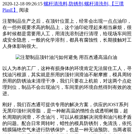
2020-12-18 09:26:15
螺杆清洗料,防锈剂,螺杆清洗剂,【三璞
PlasE】
阅读
注塑制品生产之后，在顶针位置上，经常会出现一点点油印，
在一些外观要求高的制品上，这个油印处理起来相当麻烦，很
多时候都是需要用人工，用清洗溶剂进行清理，给现场车间照
成安全隐患，一般的化学溶剂，都具有腐蚀性，长期接触对工
人身体影响很大。
以人为本的工厂，这种有损身体的环境肯定无法留住工人，寻
找油污根源，其实就是所用的顶针润滑油不耐摩擦，模具周转
所用的防锈油未清理干净，我们只要在上机前，对这两个点处
理到位，制品不会出现油污，车间里的环境自然得到有效的改
进。
刚好，我们百杰通可提供专用的解决方案，供应的
JOST
系列
无黑印顶针润滑脂 ，是一种耐高温的惰性合成透明树脂，超
长周期的润滑，不含油污，可以从根源解决润滑和油污相矛盾
的问题。配合日常周转时，蜡性的模具防锈剂，免清洗，依托
蜡膜隔绝空气来进行防锈保护，也是一种无油预防。当两者双