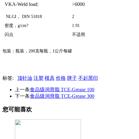
VKA-Weld load:
>6000
NLGI
，
DIN 51818
2
密度，
g/cm?
1.91
闪点
不适用
包装：瓶装，
200
克每瓶，
1
公斤每罐
标签:
顶针油
注塑
模具
价格
牌子
不起黑印
上一条
食品级润滑脂 TCE-Grease 100
下一条
食品级润滑脂 TCE-Grease 300
您可能喜欢