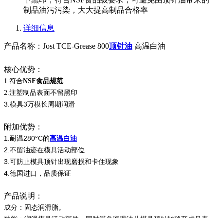
制品油污污染，大大提高制品合格率
详细信息
产品名称：Jost TCE-Grease 800
顶针油
高温白油
核心优势：
1.
符合
NSF
食品规范
2.
注塑制品表面不留黑印
3.
3
模具
万模长周期润滑
附加优势：
1.
280
C
耐温
°
的
高温白油
2.
不留油迹在模具活动部位
3.
可防止模具顶针出现磨损和卡住现象
4.
德国进口，品质保证
产品说明：
成分：固态润滑脂。