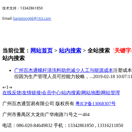
13342861850
技术支持：
Email:
baijietong06@163.com
当前位置：
网站首页
>
站内搜索
> 全站搜索
'关键
站内搜索
广州百杰通螺杆清洗料助您减少人工与能源成本
注塑成本
但因为生产管理人员可控能力较略，...
2019-02-18 10:07:1
«
‹
1
›
»
在线反馈
|
友情链接
|
会员中心
|
站内搜索
|
网站地图
|
网站管理
广州百杰通贸易有限公司 版权所有
粤ICP备13068307号
广州市番禺区大龙街广华南路71号之一404
电话：086-020-84649832 手机：13342861850 , 13316211850