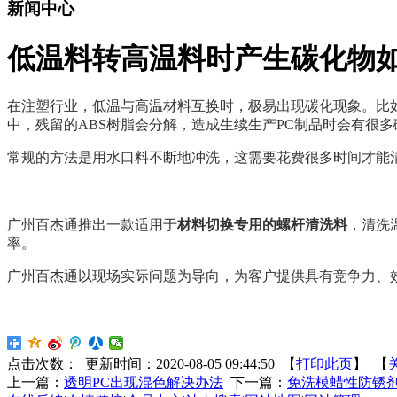
新闻中心
低温料转高温料时产生碳化物
在注塑行业，低温与高温材料互换时，极易出现碳化现象。比
中，残留的
ABS
树脂会分解，造成生续生产
PC
制品时会有很多
常规的方法是用水口料不断地冲洗，这需要花费很多时间才能
广州百杰通推出一款适用于
材料切换专用的螺杆清洗料
，清洗
率。
广州百杰通以现场实际问题为导向，为客户提供具有竞争力、
点击次数：
更新时间：2020-08-05 09:44:50 【
打印此页
】 【
上一篇：
透明PC出现混色解决办法
下一篇：
免洗模蜡性防锈剂