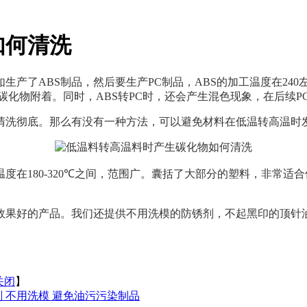
如何清洗
如生产了
ABS
制品，然后要生产
PC
制品，
ABS
的加工温度在
240
碳化物附着。同时，
ABS
转
PC
时，还会产生混色现象，在后续
P
清洗彻底。那么有没有一种方法，可以避免材料在低温转高温时
温度在
180-320℃
之间，范围广。囊括了大部分的塑料，非常适合
效果好的产品。我们还提供不用洗模的防锈剂，不起黑印的顶针
关闭
】
 不用洗模 避免油污污染制品