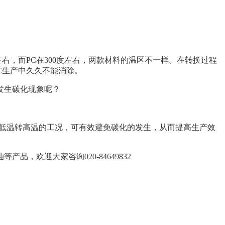
左右，而
PC
在
300
度左右，两款材料的温区不一样。在转换过程
C
生产中久久不能消除。
发生碳化现象呢？
低温转高温的工况，可有效避免碳化的发生，从而提高生产效
油等产品，欢迎大家咨询
020-84649832