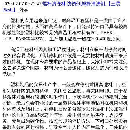
2020-07-07 09:22:45
螺杆清洗料,防锈剂,螺杆清洗剂,【三璞
PlasE】
阅读
塑料的应用越来越广泛，
耐高温工程塑料是一类由于它本
身的特殊结构，从而在高温条件下，仍能保持它自己具有较高
机械性能的塑料
比较常见的高温工程材料有PC、PEEK、
LCP、PA66等等材料。生产加工温度一般在300-400度之间。
高温工程材料因其加工温度过高，材料在螺杆内停留时间
过久很容易碳化，所以停机的时候是一定要把材料清洗干净后
才能停机。在现如今高要求的产品基础上，大家都非常关注怎
么去解决这个问题。
材料为什么会碳化，碳化后的为何难以清
洗呢？
塑料制品的实际生产中，一般会在停机前隔离进料口，空
射完螺杆内的原材料体，关闭各区温度，再关闭电源。由于塑
料熔体对金属有较强的粘附作用，每次停机时不可能绝对完全
排除，最后总会有薄薄的一层塑料熔体牢牢地粘附在机筒和机
头内壁以及螺杆上，在停机后设备自然冷却降温和下次加温过
程中长时间在高温状态下滞留，发生明显的热劣化，逐步变
黄、变焦成为碳化物。按照常规的停机方法，下料口处都没有
采取有效的密封措施，导致空气进入机内产生氧化，促使机内