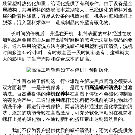
残留塑料热劣化加重，给碳化提供了有利条件。由于设备是金
属结构，其与塑料的热膨胀率差别较大，已经碳化的塑料对金
属的附着性降低，容易从设备的机筒内壁、机头内壁和螺杆上
脱落，混入塑料熔体中，造成制品内外壁有碳化物。
长时间的停机后，升温在开机，机筒表面的材料经过在次
加热脱离金属表面从而带出密密麻麻的黑点无法满足制品的要
求。通常采用的清洗方法有拆洗螺杆和用塑料挤压清洗，洗机
时间多达3-5个小时，有时候甚至一天时间都会有，这样就大
大的影响到了生产周期和综合成本的提高。
广州百杰通了解到这一行业难题在解决黑点问题必须要从
双方面着手，一是停机保养，二是用专用
高温螺杆清洗料
过渡
清洗。百杰通提供的
停机保养料
在高温下停留不会碳化抑制新
的碳化物产生。二通过使用螺杆清洗料把停机前的碳化物就行
清洗干净，再进行停机保护。两者清洗料通过的是化学型的清
洗，添加的功能母粒在高温激活，可充分软化掉粘附在机筒和
螺杆上是的碳化物，在通过新料的挤压带出达到清洗目的。
我们不仅为客户提供优质的螺杆清洗料，还为市场提供免