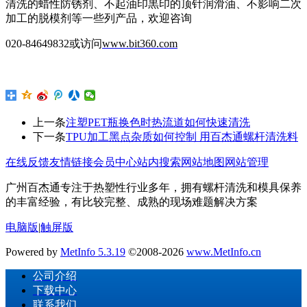
清洗的蜡性防锈剂、不起油印黒印的顶针润滑油、不影响二次
加工的脱模剂等一些列产品，欢迎咨询
020-84649832或访问
www.bit360.com
上一条
注塑PET瓶换色时热流道如何快速清洗
下一条
TPU加工黑点杂质如何控制 用百杰通螺杆清洗料
在线反馈
友情链接
会员中心
站内搜索
网站地图
网站管理
广州百杰通专注于热塑性行业多年，拥有螺杆清洗和模具保养
的丰富经验，有比较完整、成熟的现场难题解决方案
电脑版
|
触屏版
Powered by
MetInfo 5.3.19
©2008-2026
www.MetInfo.cn
公司介绍
下载中心
联系我们