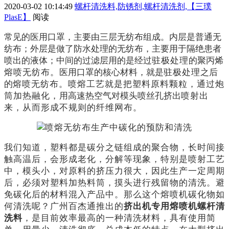
2020-03-02 10:14:49
螺杆清洗料,防锈剂,螺杆清洗剂,【三璞
PlasE】
阅读
常见的医用口罩，主要由三层无纺布组成。内层是普通无
纺布；外层是做了防水处理的无纺布，主要用于隔绝患者
喷出的液体；中间的过滤层用的是经过
驻极处理
的聚丙烯
熔喷无纺布
。
医用口罩的核心材料，就是
驻极处理
之后
的
熔喷无纺布
。喷熔工艺就是把塑料原料颗粒，通过炮
筒加热融化，
用高速热空气对模头喷丝孔挤出
喷射出
来，从而形成不规则的纤维网布。
我们知道，塑料都是碳分之链组成的聚合物，长时间接
触高温后，会形成老化，分解等现象，特别是喷射工艺
中，模头小，对原料的挤压力很大，因此生产一定周期
后，必须对塑料加热料筒，摸头进行残留物的清洗。避
免碳化后的材料混入产品中。那么这个
熔喷机碳化物如
何清洗
呢？
广州百杰通推出的
挤出机专用熔喷机螺杆清
洗料
，是目前效率最高的一种清洗材料，具有使用简