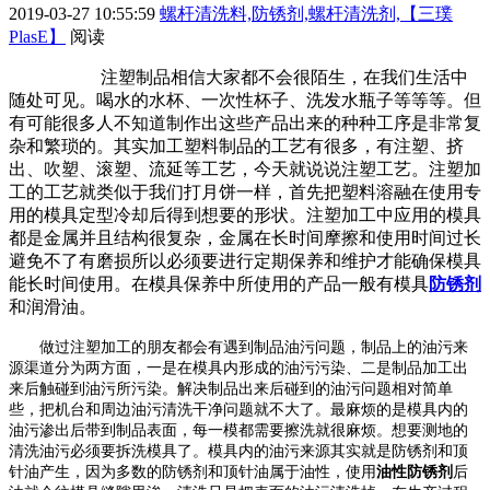
2019-03-27 10:55:59
螺杆清洗料,防锈剂,螺杆清洗剂,【三璞
PlasE】
阅读
注塑制品相信大家都不会很陌生，在我们生活中
随处可见。喝水的水杯、一次性杯子、洗发水瓶子等等等。但
有可能很多人不知道制作出这些产品出来的种种工序是非常复
杂和繁琐的。其实加工塑料制品的工艺有很多，有注塑、挤
出、吹塑、滚塑、流延等工艺，今天就说说注塑工艺。注塑加
工的工艺就类似于我们打月饼一样，首先把塑料溶融在使用专
用的模具定型冷却后得到想要的形状。注塑加工中应用的模具
都是金属并且结构很复杂，金属在长时间摩擦和使用时间过长
避免不了有磨损所以必须要进行定期保养和维护才能确保模具
能长时间使用。在模具保养中所使用的产品一般有模具
防锈剂
和润滑油。
做过注塑加工的朋友都会有遇到制品油污问题，制品上的油污来
源渠道分为两方面，一是在模具内形成的油污污染、二是制品加工出
来后触碰到油污所污染。解决制品出来后碰到的油污问题相对简单
些，把机台和周边油污清洗干净问题就不大了。最麻烦的是模具内的
油污渗出后带到制品表面，每一模都需要擦洗就很麻烦。想要测地的
清洗油污必须要拆洗模具了。模具内的油污来源其实就是防锈剂和顶
针油产生，因为多数的防锈剂和顶针油属于油性，使用
油性防锈剂
后