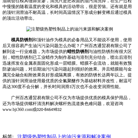
油就会往模具缝隙里渗，清洗只是把表面的油污清洗掉，在生产过程
中慢慢的随着温度的变化和模具的活动带出，很是苦恼。还有就是用
的顶针润滑油不耐高温，长时间高温情况下形成分解变稀后通过模具
的顶出活动带出。
模具防锈剂
和顶针油作为模具的必备用品又不能说不使用，使用
后又很容易产生油污污染问题怎么办呢？广州百杰通贸易有限公司了
解到这一行业难题，为市场提供的
蜡性防锈剂
与油性防锈剂有很大区
别，蜡性防锈剂已工业蜡作为制作基础与溶剂充分结合，喷出后溶剂
迅速挥发在金属表面固化形成一层蜡膜。蜡膜不会流动，就能有效预
防渗油问题，对后期油污污染问题起到很好的效果。并且蜡膜能与金
属完全融合粘附效果良好形成隔离膜，有效的防锈长达两年以上。提
供的顶针润滑油使用最优质的全氟聚醚作为基础材料并改性，耐温可
高达
300
度不会分解，并长时间润滑
万次也不会改变润滑性能。
3
广州百杰通贸易有限公司不仅为市场提供优质的模具保护用品，
还为市场提供螺杆清洗料解决螺杆热流道换色难问题，欢迎咨询
www.bjt360.com
或
020-84649832
标签:
注塑级热塑性制品上的油污来源和解决案例