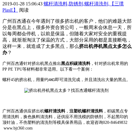
2019-01-28 15:06:43
螺杆清洗料,防锈剂,螺杆清洗剂,【三璞
PlasE】
阅读
广州百杰通在今年遇到了很多挤出机的客户，他们的难题大部
分是在黑点上，很多外资合资公司，一般周末会休息一天，所
以每周都会停机，以前是保温，但随着大家对安全的重视提
高，就渐渐淘汰了保温的方式，大部分采用的都是直接断电，
这样一来，就造成了太多黑点，那么
挤出机停机黑点太多怎么
办
？
广州百杰通针对挤出机黑点推出
黑点积碳清洗料
，针对挤出机常用的
PP PE TPU
等材料都非常适用。以下看一个案例：
螺杆
45
的挤出机，用量约
即可清洗完成，并且清洗出大量的黑点。
4KG
广州百杰通供应挤出机
螺杆清洗料
，
注塑机螺杆清洗料
，积碳黑点专
用清洗料，换色换料清洗料，还供应不用洗模的防锈剂，不起黑印的
顶针油，不伤塑料的清洗剂等模具保养用品，欢迎咨询
020-84649832
www.bjt360.com