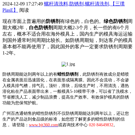
2024-12-09 17:27:49
螺杆清洗料,防锈剂,螺杆清洗剂,【三璞
PlasE】
阅读
现在市面上普遍用的
防锈剂
有绿色的，白色的。
绿色防锈
剂
周
期大概
2年
，
白色防锈
剂
周期大概2-3个月
，
长一些的有6个月
左右
，概本不适合用在海外模具上，国内生产的模具海运运输
到国外通常时间周期比较长。如防锈周期短，到达客户的模具
基本都不能再使用了，因此国外的客户一定要求防锈剂周期要
1-2年。
防锈周期能达到两年以上的有
蜡性防锈剂
，此防锈剂有效成分是蜡喷
在金属表面后迅速固化，在表面形成隔离膜。
因此不会流动，不会渗
入模具排气槽，排气孔，顶针，滑块
，
后续生产时，不用清洗
，
遇热
溶化粘在产品表面带出来
，
一般模具
5-10模带干净
，
可以省了洗模水，
节省擦洗人工，减少制品浪费，提高生产效率
。有效保护模具的防锈
功能为您保驾护航。
广州百杰通销售的蜡性防锈剂不仅防锈周期能达到两年以上，还
让您
生产的产品达到食品级的标准，如您想了解更多的蜡性防锈剂的信
息，
请登陆：
www.bjt360.com
或咨询技术中心
020 84649832
。