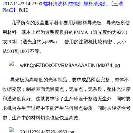
2017-11-23 14:23:00
螺杆清洗料,防锈剂,螺杆清洗剂,【三璞
PlasE】
阅读
几乎所有的液晶显示器都要用到塑料导光板，导光板所使
用材料，基本上都为透明度良好的
PMMA
（透光度约为
92%
）
或
PC
料（透光度约为
88%
），使用的注塑机比较精密，大小
从
50T
到
180T
不等。
导光板为高精度的光学制品，要求成品网点完整，整体不
收缩变形；制品表面无黑黄点，无晶点，无杂质，整体光洁度
和透光度良好。这就要求除了生产环境干整洁无尘外，同时要
求机台在生产过程中不能产生任何黑点杂质，同时从经济性考
虑，生产中的材料切换也应快速高效。