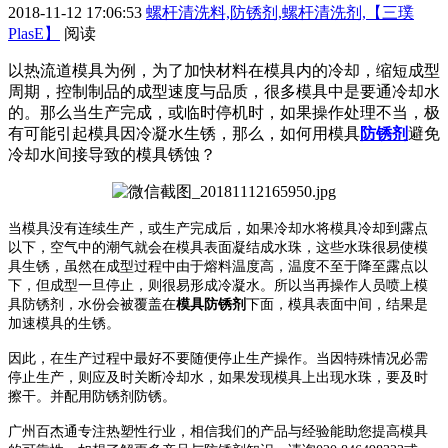
2018-11-12 17:06:53
螺杆清洗料,防锈剂,螺杆清洗剂,【三璞
PlasE】
阅读
以热流道模具为例，为了加快材料在模具内的冷却，缩短成型
周期，控制制品的成型速度与品质，很多模具中是要通冷却水
的。那么当生产完成，或临时停机时，如果操作处理不当，极
有可能引起模具因冷凝水生锈，那么，如何用模具
防锈剂
避免
冷却水间接导致的模具锈蚀？
当模具没有连续生产，或生产完成后，如果冷却水将模具冷却到露点
以下，空气中的潮气就会在模具表面凝结成水珠，这些水珠很易使模
具生锈，虽然在成型过程中由于熔料温度高，温度不至于降至露点以
下，但成型一旦停止，则很易形成冷凝水。所以当再操作人员喷上模
具防锈剂，水份会被覆盖在
模具
防锈剂
下面，模具表面中间，结果是
加速模具的生锈。
因此，在生产过程中最好不要随便停止生产操作。当因特殊情况必需
停止生产，则应及时关断冷却水，如果发现模具上出现水珠，要及时
擦干。并配用防锈剂防锈。
广州百杰通专注热塑性行业，相信我们的产品与经验能助您提高模具