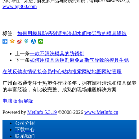
的可靠性，如想了解更多产品与
防锈剂
知识，请询
020 846498323
或
www.bjt360.com
标签:
如何用模具防锈剂避免冷却水间接导致的模具锈蚀
上一条
一款不清洗模具的防锈剂
下一条
如何用模具防锈剂避免瓦斯气导致的模具生锈
在线反馈
友情链接
会员中心
站内搜索
网站地图
网站管理
广州百杰通专注于热塑性行业多年，拥有螺杆清洗和模具保养
的丰富经验，有比较完整、成熟的现场难题解决方案
电脑版
|
触屏版
Powered by
MetInfo 5.3.19
©2008-2026
www.MetInfo.cn
公司介绍
下载中心
联系我们