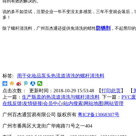
得到有效的解决的。
说的多不如尝试，注塑企业一年不变没太多感觉，三年不变就会落后，
多！
防锈剂
除了螺杆清洗料，广州百杰通还提供免清洗的蜡性
，不起黑印的
标签:
用于化妆品泵头热流道清洗的螺杆清洗料
点击次数：
更新时间：2018-10-29 15:53:48 【
打印此页
】 【
上一篇：
生产瓶盖的热流道清洗与螺杆清洗料
下一篇：
PVC
在线反馈
|
友情链接
|
会员中心
|
站内搜索
|
网站地图
|
网站管理
广州百杰通贸易有限公司 版权所有
粤ICP备13068307号
广州市番禺区大龙街广华南路71号之一404