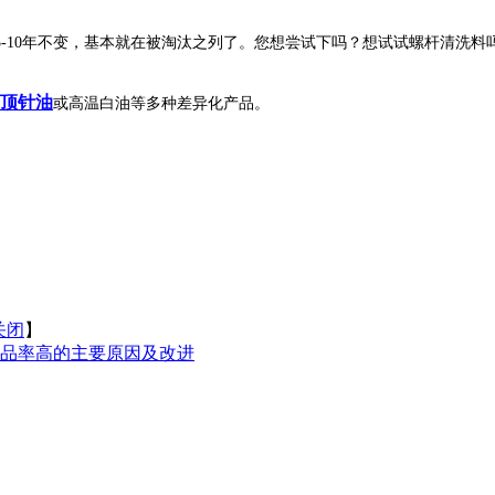
5-10
年不变，基本就在被淘汰之列了。您想尝试下吗？想试试螺杆清洗料
顶针油
或高温白油等多种差异化产品。
关闭
】
废品率高的主要原因及改进