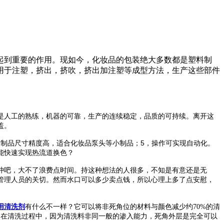
起到重要的作用。现如今，化妆品的包装绝大多数都是塑料制
用于注塑，挤出，挤吹，挤出加注塑等成型方法，生产这些部件
是人工的熟练，机器的可靠，生产的连续稳定，品质的可持续。离开这
盖。
5
，制品尺寸精度高，适合化妆品泵头等小制品；
，操作可实现自动化。
能快速实现热流道换色？
冲吧，大不了浪费点时间。持这种想法的人很多，不知是有意还是无
管理人员的关切。然而水口可以多少卖点钱，所以心理上多了点安慰，
用清洗剂
有什么不一样？它
可以将非死角位的材料与颜色减少约
70%
的清
点在清洗过程中，因为清洗料非同一般的渗入能力，死角外层是完全可以