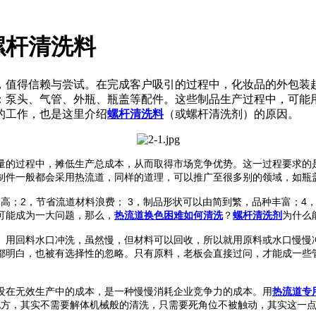
螺杆清洗料
，值得信赖与尝试。在完成客户吸引的过程中，化妆品的外包装
：泵头、气管、外瓶、瓶盖等配件。这些制品生产过程中，可能
的工作，也是这里介绍
螺杆清洗料
（或螺杆清洗剂）的原因。
量的过程中，摊低生产总成本，从而取得市场竞争优势。这一过程要求的
制件一般都会采用热流道，同样的道理，可以推广至很多别的领域，如瓶
2
3
4
率高；
，节省流道材料浪费；
，制品形状可以由简到繁，品种丰富；
可能成为一大问题，那么，
热流道换色困难如何清洗
？
螺杆清洗剂
为什么
。用回料水口冲洗，虽然慢，但材料可以回收，所以就用原料或水口慢慢
都明白，也被有选择性的忽略。只有原料，老板会直接过问，才能成一些
没在无效生产中的成本，是一种慢慢消耗企业竞争力的成本。用
热流道专
地方，其实不需要解体机械般的清洗，只需要死角位不被触动，其实这一