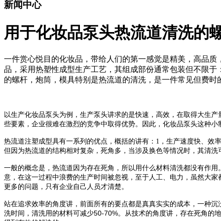
新闻中心
用于化妆品泵头热流道清洗的
一件赏心悦目的化妆品，带给人们的第一感觉是精美，高品质
品，采用热塑性成型生产工艺，其组成部份通常包装但不限于
的螺杆，炮筒，模具特别是热流道的清洗，是一件常见但费时
以生产化妆品泵头为例，生产泵头讲求的是快速，高效，在取得大生产
些要素，企业很难在激烈的竞争中取得优势。因此，化妆品泵头这种小
热流道注塑成型具有一系列的优点，概括的讲有：
1
，生产速度快、效
但因为热流道的结构相对复杂，死角多，当涉及换色等情况时，其清洗
一般的概念是，热流道因为存在死角，所以用什么材料清洗都没有作用
意，在这一过程中浪费的生产时间被忽视，至于人工、电力，虽然大家
更多的问题，只有企业自己人员才清楚。
站在追求效率的角度讲，前面所有的要点都是真真实实的成本，一种沉
50-70%
洗时间，清洗用的材料可减少
。从技术的角度讲，存在死角的