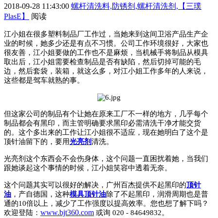
2018-09-28 11:43:00
螺杆清洗料,防锈剂,螺杆清洗剂,【三璞
PlasE】
阅读
江小姐在很多塑料制品厂工作过，当她来到这间卫浴产品生产企
业的时候，她多少还是有点不习惯。公司工作环境很好，大家也
很友善，江小姐要做的工作也不是麻烦，当机械手将制品从模具
取出后，江小姐需要检查制品是否有缺陷，然后切掉可能的毛
边，然后套袋，装箱，就这么多，对江小姐工作多年的人来说，
这些都是驾车就熟的事。
但这家公司的制品有个让她在原来工厂不一样的地方，几乎每个
制品都会有黑印，而主管明确要求黑印必需清洗干净才能交货
的。这个多出来的工作让江小姐很不适应，现在她明白了这个是
顶针油留下的，要用
光亮剂
清洗。
光亮剂这个东西会不会伤身体，这个问题一直困扰着她，当我们
跟她谈起这个事情的时候，江小姐笑容中透着无奈。
这个问题其实可以很好的解决，广州百杰提供不起黑印的
顶针
油
，产自德国，这种
模具顶针油
除了不起黑印，润滑周期也是普
通的10倍以上，减少了工作强度以提高效率。您也想了解下吗？
www.bjt360.com
欢迎登陆：
或询
020 - 84649832
。