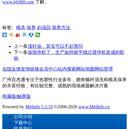
www.bjt360.com
了解。
标签:
模具
保养
必须品
保养方法
上一条
顶针油，其实可以不起黑印
下一条
放假停机了，生产如何能平稳过渡停机造成的影
响
在线反馈
友情链接
会员中心
站内搜索
网站地图
网站管理
广州百杰通专注于热塑性行业多年，拥有螺杆清洗和模具保养
的丰富经验，有比较完整、成熟的现场难题解决方案
电脑版
|
触屏版
Powered by
MetInfo 5.3.19
©2008-2026
www.MetInfo.cn
公司介绍
下载中心
联系我们