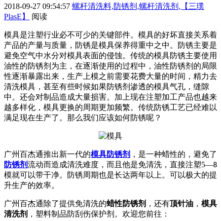
2018-09-27 09:54:57
螺杆清洗料,防锈剂,螺杆清洗剂,【三璞
PlasE】
阅读
模具是注塑行业必不可少的关键部件
。模具的好坏直接关系着
产品的产量与质量，防锈是模具保养得重中之中。防锈主要是
避免空气中水分对模具表面的侵蚀。传统的模具防锈主要使用
油性的防锈剂为主，在逐渐使用的过程中，油性防锈剂的局限
性逐渐暴露出来，生产上模之前需要花费大量的时间，精力去
清洗模具，甚至有些时候如果防锈剂渗透的模具气孔，缝隙
中。还会对制品造成大量损害。加上现在注塑加工产品也越来
越多样化，模具更换的周期更加频繁。传统防锈工艺已经难以
满足现在生产了。那么我们应该如何防锈呢？
广州百杰通推出新一代的
模具防锈剂
，是一种蜡性的，避免了
防锈剂
流动而造成清洗难度，而且他是免清洗，直接注塑5—
8
模就可以带干净。防锈周期也是长达两年以上。可以极大的提
升生产的效率。
广州百杰通除了提供免清洗的
蜡性防锈剂
，还有
顶针油
，
模具
清洗剂
，塑料制品防刮伤保护剂。欢迎您前往：