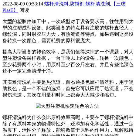
2022-08-09 09:53:14
螺杆清洗料,防锈剂,螺杆清洗剂,【三璞
PlasE】
阅读
大型的塑胶件加工中，一次成型对于设备要求高，往往用到大
型的注塑成型设备。此类设备的特点具有注胶的螺杆直径大，
螺纹深，同时射胶压力大，有热流道等特点。如果遇到这类设
备转换一次颜色，需要耗费的原料很庞大。
提高大型设备的转色效率，是我们值得深挖的一个课题，对大
型注塑设备采样数据，一台千吨以上的设备，转换一次颜色，
至少花费两个小时，用原料至少百公斤左右。并且有些艳深色
还不一定完全清理干净。
其实难清洗的主要是热流道，百杰通换色螺杆清洗料，用于辅
助换色，是一个不错的选择，首先它可以应用于热流道，不会
损伤流道，其次在用量和时间上都会大大减少和缩短。
螺杆清洗料为什么会比原料效率高呢，主要在于螺杆清洗料中
除了有原料本身的物理特性外，还添加有化学活性，通过一定
温度下，活性分子释放，能够数倍于原料的作用力，瓦解残留