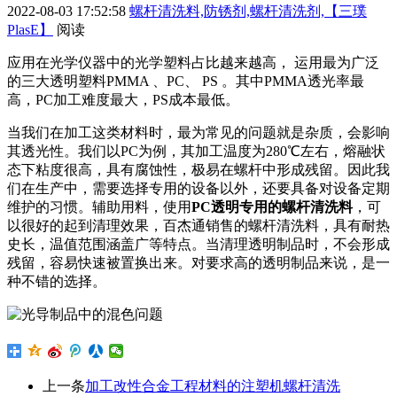
2022-08-03 17:52:58
螺杆清洗料,防锈剂,螺杆清洗剂,【三璞
PlasE】
阅读
应用在光学仪器中的光学塑料占比越来越高，
运用最为广泛
的三大透明塑料
PMMA
、
PC
、
PS
。其中
PMMA
透光率最
高，
PC
加工难度最大，
PS
成本最低。
当我们在加工这类材料时，最为常见的问题就是杂质，会影响
其透光性。我们以
PC
为例，其加工温度为
280
℃左右，熔融状
态下粘度很高，具有腐蚀性，极易在螺杆中形成残留。因此我
们在生产中，需要选择专用的设备以外，还要具备对设备定期
维护的习惯。辅助用料，使用
PC
透明专用的螺杆清洗料
，可
以很好的起到清理效果，百杰通销售的螺杆清洗料，具有耐热
史长，温值范围涵盖广等特点。当清理透明制品时，不会形成
残留，容易快速被置换出来。对要求高的透明制品来说，是一
种不错的选择。
上一条
加工改性合金工程材料的注塑机螺杆清洗