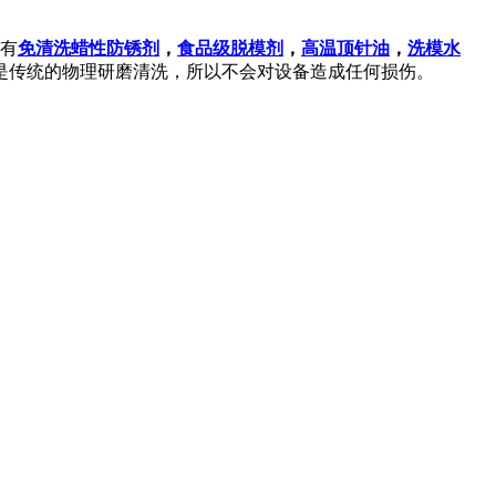
有
免清洗蜡性防锈剂
，
食品级脱模剂
，
高温顶针油
，
洗模水
是传统的物理研磨清洗，所以不会对设备造成任何损伤。