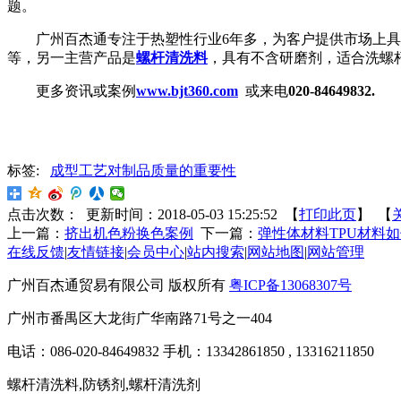
题。
广州百杰通专注于热塑性行业
6
年多，为客户提供市场上具
等，另一主营产品是
螺杆清洗料
，具有不含研磨剂，适合洗螺
更多资讯或案例
www.bjt360.com
或来电
020-84649832.
标签:
成型工艺对制品质量的重要性
点击次数：
更新时间：2018-05-03 15:25:52 【
打印此页
】 【
上一篇：
挤出机色粉换色案例
下一篇：
弹性体材料TPU材料
在线反馈
|
友情链接
|
会员中心
|
站内搜索
|
网站地图
|
网站管理
广州百杰通贸易有限公司 版权所有
粤ICP备13068307号
广州市番禺区大龙街广华南路71号之一404
电话：086-020-84649832 手机：13342861850 , 13316211850
螺杆清洗料,防锈剂,螺杆清洗剂