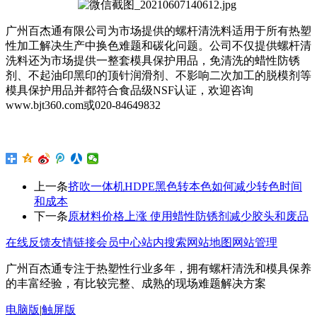
广州百杰通有限公司为市场提供的螺杆清洗料适用于所有热塑
性加工解决生产中换色难题和碳化问题。公司不仅提供螺杆清
洗料还为市场提供一整套模具保护用品，免清洗的蜡性防锈
剂、不起油印黑印的顶针润滑剂、不影响二次加工的脱模剂等
模具保护用品并都符合食品级
NSF
认证，欢迎咨询
www.bjt360.com
或
020-84649832
上一条
挤吹一体机HDPE黑色转本色如何减少转色时间
和成本
下一条
原材料价格上涨 使用蜡性防锈剂减少胶头和废品
在线反馈
友情链接
会员中心
站内搜索
网站地图
网站管理
广州百杰通专注于热塑性行业多年，拥有螺杆清洗和模具保养
的丰富经验，有比较完整、成熟的现场难题解决方案
电脑版
|
触屏版