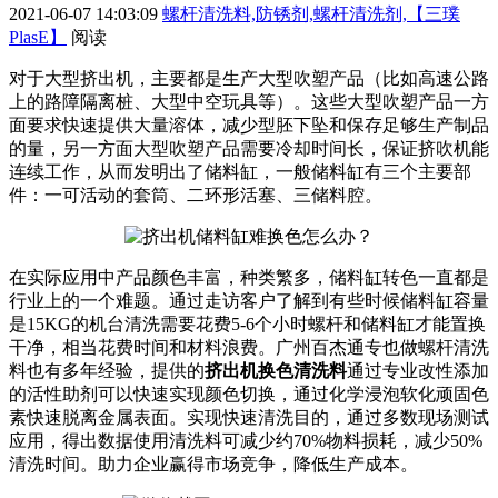
2021-06-07 14:03:09
螺杆清洗料,防锈剂,螺杆清洗剂,【三璞
PlasE】
阅读
对于大型挤出机，主要都是生产大型吹塑产品（比如高速公路
上的路障隔离桩、大型中空玩具等）。这些大型吹塑产品一方
面要求快速提供大量溶体，减少型胚下坠和保存足够生产制品
的量，另一方面大型吹塑产品需要冷却时间长，保证挤吹机能
连续工作，从而发明出了储料缸，一般储料缸有三个主要部
件：一可活动的套筒、二环形活塞、三储料腔。
在实际应用中产品颜色丰富，种类繁多，储料缸转色一直都是
行业上的一个难题。通过走访客户了解到有些时候储料缸容量
是
15KG
的机台清洗需要花费
5-6
个小时螺杆和储料缸才能置换
干净，相当花费时间和材料浪费。广州百杰通专也做螺杆清洗
料也有多年经验，提供的
挤出机换色清洗料
通过专业改性添加
的活性助剂可以快速实现颜色切换，通过化学浸泡软化顽固色
素快速脱离金属表面。实现快速清洗目的，通过多数现场测试
应用，得出数据使用清洗料可减少约
70%
物料损耗，减少
50%
清洗时间。助力企业赢得市场竞争，降低生产成本。