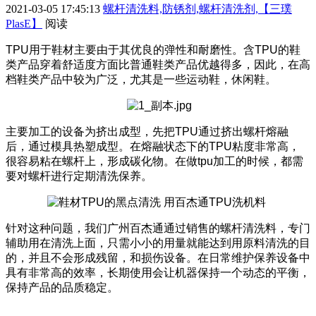
2021-03-05 17:45:13
螺杆清洗料,防锈剂,螺杆清洗剂,【三璞
PlasE】
阅读
TPU
用于鞋材主要由于其优良的弹性和耐磨性。含
TPU
的鞋
类产品穿着舒适度方面比普通鞋类产品优越得多，因此，在高
档鞋类产品中较为广泛，尤其是一些运动鞋，休闲鞋。
主要加工的设备为挤出成型，先把
TPU
通过挤出螺杆熔融
后，通过模具热塑成型。在熔融状态下的
TPU
粘度非常高，
很容易粘在螺杆上，形成碳化物。在做
tpu
加工的时候，都需
要对螺杆进行定期清洗保养。
针对这种问题，我们广州百杰通通过销售的螺杆清洗料，专门
辅助用在清洗上面，只需小小的用量就能达到用原料清洗的目
的，并且不会形成残留，和损伤设备。在日常维护保养设备中
具有非常高的效率，长期使用会让机器保持一个动态的平衡，
保持产品的品质稳定。